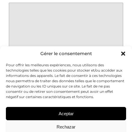
Gérer le consentement
Pour offrir les meilleures expériences, nous utilisons des
Nombre
*
technologies telles que les cookies pour stocker et/ou accéder aux
informations des appareils. Le fait de consentir à ces technologies
nous permettra de traiter des données telles que le comportement
de navigation ou les ID uniques sur ce site. Le fait de ne pas
Correo electrónico
*
consentir ou de retirer son consentement peut avoir un effet
négatif sur certaines caractéristiques et fonctions.
Web
Aceptar
Rechazar
Guarda mi nombre, correo electrónico y web en este