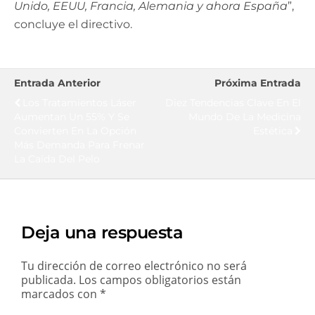
Unido, EEUU, Francia, Alemania y ahora España
”,
concluye el directivo.
Entrada Anterior
Próxima Entrada
Los Tratamientos Láser
Diez Tendencias Clave En El
Aumentan Un 55% Y Se
Mundo De La Medicina
Convierten En La Opción
Estética
Más Demanda Para Frenar
La Caída Del Pelo
Deja una respuesta
Tu dirección de correo electrónico no será
publicada.
Los campos obligatorios están
marcados con
*