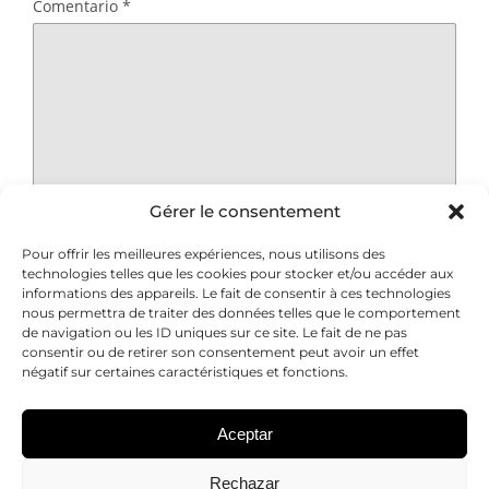
Comentario
*
Gérer le consentement
Pour offrir les meilleures expériences, nous utilisons des
Nombre
*
technologies telles que les cookies pour stocker et/ou accéder aux
informations des appareils. Le fait de consentir à ces technologies
nous permettra de traiter des données telles que le comportement
de navigation ou les ID uniques sur ce site. Le fait de ne pas
Correo electrónico
*
consentir ou de retirer son consentement peut avoir un effet
négatif sur certaines caractéristiques et fonctions.
Web
Aceptar
Rechazar