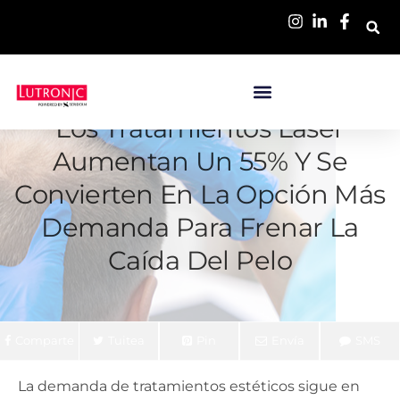
Los Tratamientos Láser
Aumentan Un 55% Y Se
Convierten En La Opción Más
Demanda Para Frenar La
Caída Del Pelo
Comparte
Tuitea
Pin
Envía
SMS
La demanda de tratamientos estéticos sigue en